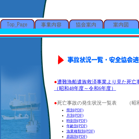
●
遭難漁船遺族救済事業より見た死亡事
（昭和48年度～令和6年度）
●
死亡事故の発生状況一覧表 （昭和
県別(PDF)
月別(PDF)
時刻別(PDF)
年齢別(PDF)
漁業種類別(PDF)
原因別(PDF)