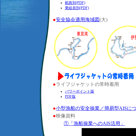
航路別(PDF)
乗組員別(PDF)
●
安全協会適用海域図
(大)
●
ライフジャケットの常時着用
パワーポイント版
PDF版
●
小型漁船の安全操業／簡易型AISに
●
映像資料
①「漁船操業へのAIS活用」